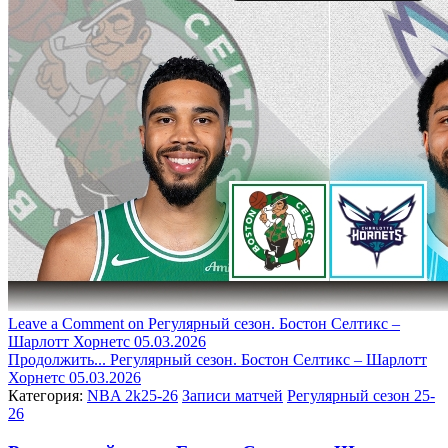
Leave a Comment
on Регулярный сезон. Бостон Селтикс –
Шарлотт Хорнетс 05.03.2026
Продолжить...
Регулярный сезон. Бостон Селтикс – Шарлотт
Хорнетс 05.03.2026
Категория:
NBA 2k25-26
Записи матчей
Регулярный сезон 25-
26