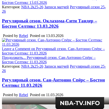
Бостон Селтикс 13.03.2026
Категория:
NBA 2k25-26
Записи матчей
Регулярный сезон 25-
26
Регулярный сезон. Оклахома-Сити Тандер –
Бостон Селтикс 13.03.2026
Posted by
Rebel
Posted on
13.03.2026
Leave a Comment
on Регулярный сезон. Сан-Антонио Спёрс –
Бостон Селтикс 11.03.2026
Продолжить...
Регулярный сезон. Сан-Антонио Спёрс –
Бостон Селтикс 11.03.2026
Категория:
NBA 2k25-26
Записи матчей
Регулярный сезон 25-
26
Регулярный сезон. Сан-Антонио Спёрс – Бостон
Селтикс 11.03.2026
Posted by
Rebel
Posted on
11.03.2026