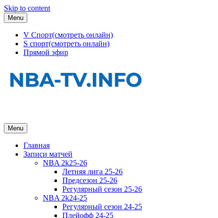
Skip to content
Menu
V Спорт(смотреть онлайн)
S спорт(смотреть онлайн)
Прямой эфир
Menu
Главная
Записи матчей
NBA 2k25-26
Летняя лига 25-26
Предсезон 25-26
Регулярный сезон 25-26
NBA 2k24-25
Регулярный сезон 24-25
Плейофф 24-25