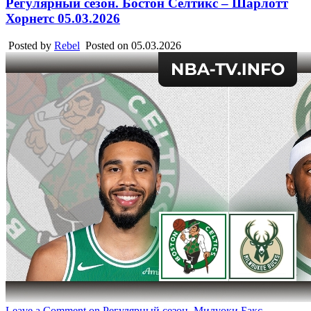
Регулярный сезон. Бостон Селтикс – Шарлотт
Хорнетс 05.03.2026
Posted by
Rebel
Posted on
05.03.2026
Leave a Comment
on Регулярный сезон. Милуоки Бакс –