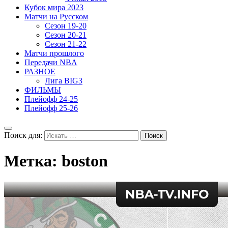
Кубок мира 2023
Матчи на Русском
Сезон 19-20
Сезон 20-21
Сезон 21-22
Матчи прошлого
Передачи NBA
РАЗНОЕ
Лига BIG3
ФИЛЬМЫ
Плейофф 24-25
Плейофф 25-26
Поиск для:
Метка: boston