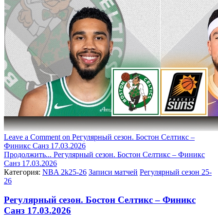
Leave a Comment
on Регулярный сезон. Бостон Селтикс –
Финикс Санз 17.03.2026
Продолжить...
Регулярный сезон. Бостон Селтикс – Финикс
Санз 17.03.2026
Категория:
NBA 2k25-26
Записи матчей
Регулярный сезон 25-
26
Регулярный сезон. Бостон Селтикс – Финикс
Санз 17.03.2026