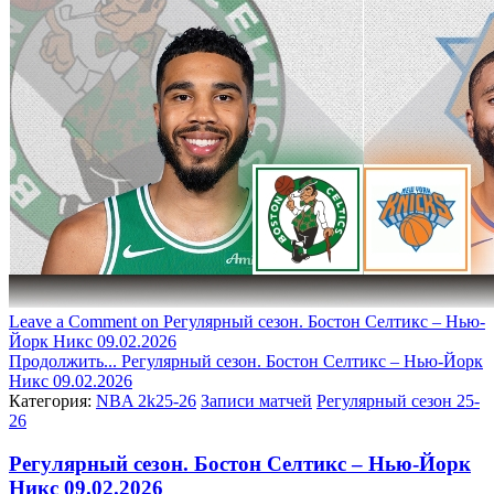
Leave a Comment
on Регулярный сезон. Бостон Селтикс – Нью-
Йорк Никс 09.02.2026
Продолжить...
Регулярный сезон. Бостон Селтикс – Нью-Йорк
Никс 09.02.2026
Категория:
NBA 2k25-26
Записи матчей
Регулярный сезон 25-
26
Регулярный сезон. Бостон Селтикс – Нью-Йорк
Никс 09.02.2026