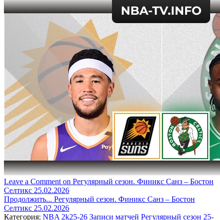
Leave a Comment
on Регулярный сезон. Финикс Санз – Бостон
Селтикс 25.02.2026
Продолжить...
Регулярный сезон. Финикс Санз – Бостон
Селтикс 25.02.2026
Категория:
NBA 2k25-26
Записи матчей
Регулярный сезон 25-