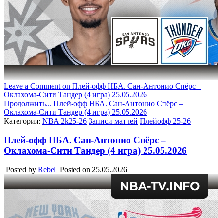
Leave a Comment
on Плей-офф НБА. Сан-Антонио Спёрс –
Оклахома-Сити Тандер (4 игра) 25.05.2026
Продолжить...
Плей-офф НБА. Сан-Антонио Спёрс –
Оклахома-Сити Тандер (4 игра) 25.05.2026
Категория:
NBA 2k25-26
Записи матчей
Плейофф 25-26
Плей-офф НБА. Сан-Антонио Спёрс –
Оклахома-Сити Тандер (4 игра) 25.05.2026
Posted by
Rebel
Posted on
25.05.2026