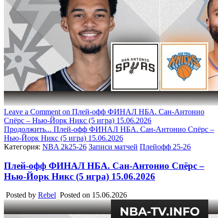
Leave a Comment
on Плей-офф ФИНАЛ НБА. Сан-Антонио
Спёрс – Нью-Йорк Никс (5 игра) 15.06.2026
Продолжить...
Плей-офф ФИНАЛ НБА. Сан-Антонио Спёрс –
Нью-Йорк Никс (5 игра) 15.06.2026
Категория:
NBA 2k25-26
Записи матчей
Плейофф 25-26
Плей-офф ФИНАЛ НБА. Сан-Антонио Спёрс –
Нью-Йорк Никс (5 игра) 15.06.2026
Posted by
Rebel
Posted on
15.06.2026