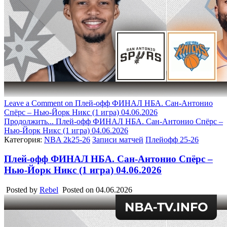
Leave a Comment
on Плей-офф ФИНАЛ НБА. Сан-Антонио
Спёрс – Нью-Йорк Никс (1 игра) 04.06.2026
Продолжить...
Плей-офф ФИНАЛ НБА. Сан-Антонио Спёрс –
Нью-Йорк Никс (1 игра) 04.06.2026
Категория:
NBA 2k25-26
Записи матчей
Плейофф 25-26
Плей-офф ФИНАЛ НБА. Сан-Антонио Спёрс –
Нью-Йорк Никс (1 игра) 04.06.2026
Posted by
Rebel
Posted on
04.06.2026