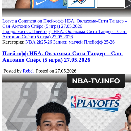
Leave a Comment
on Плей-офф НБА. Оклахома-Сити Тандер –
Сан-Антонио Спёрс (5 игра) 27.05.2026
Продолжить...
Плей-офф НБА. Оклахома-Сити Тандер – Сан-
Антонио Спёрс (5 игра) 27.05.2026
Категория:
NBA 2k25-26
Записи матчей
Плейофф 25-26
Плей-офф НБА. Оклахома-Сити Тандер – Сан-
Антонио Спёрс (5 игра) 27.05.2026
Posted by
Rebel
Posted on
27.05.2026