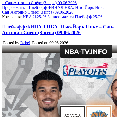
– Сан-Антонио Спёрс (3 игра) 09.06.2026
Продолжить...
Плей-офф ФИНАЛ НБА. Нью-Йорк Никс –
Сан-Антонио Спёрс (3 игра) 09.06.2026
Категория:
NBA 2k25-26
Записи матчей
Плейофф 25-26
Плей-офф ФИНАЛ НБА. Нью-Йорк Никс – Сан-
Антонио Спёрс (3 игра) 09.06.2026
Posted by
Rebel
Posted on
09.06.2026