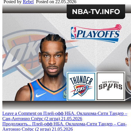
Posted by
Rebel
Posted on
22.05.2026
Leave a Comment
on Плей-офф НБА. Оклахома-Сити Тандер –
Сан-Антонио Спёрс (2 игра) 21.05.2026
Продолжить...
Плей-офф НБА. Оклахома-Сити Тандер – Сан-
Антонио Спёрс (2 игра) 21.05.2026