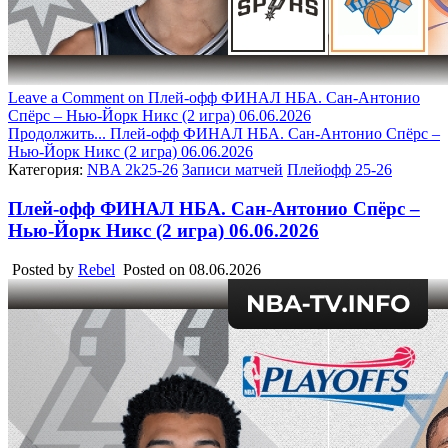
Leave a Comment
on Плей-офф ФИНАЛ НБА. Сан-Антонио
Спёрс – Нью-Йорк Никс (2 игра) 06.06.2026
Продолжить...
Плей-офф ФИНАЛ НБА. Сан-Антонио Спёрс –
Нью-Йорк Никс (2 игра) 06.06.2026
Категория:
NBA 2k25-26
Записи матчей
Плейофф 25-26
Плей-офф ФИНАЛ НБА. Сан-Антонио Спёрс –
Нью-Йорк Никс (2 игра) 06.06.2026
Posted by
Rebel
Posted on
08.06.2026