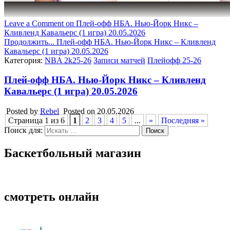
Leave a Comment
on Плей-офф НБА. Нью-Йорк Никс –
Кливленд Кавальерс (1 игра) 20.05.2026
Продолжить...
Плей-офф НБА. Нью-Йорк Никс – Кливленд
Кавальерс (1 игра) 20.05.2026
Категория:
NBA 2k25-26
Записи матчей
Плейофф 25-26
Плей-офф НБА. Нью-Йорк Никс – Кливленд
Кавальерс (1 игра) 20.05.2026
Posted by
Rebel
Posted on
20.05.2026
Страница 1 из 6
1
2
3
4
5
...
»
Последняя »
Поиск для:
Баскетбольный магазин
смотреть онлайн