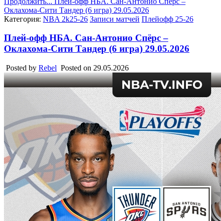
Продолжить...
Плей-офф НБА. Сан-Антонио Спёрс –
Оклахома-Сити Тандер (6 игра) 29.05.2026
Категория:
NBA 2k25-26
Записи матчей
Плейофф 25-26
Плей-офф НБА. Сан-Антонио Спёрс –
Оклахома-Сити Тандер (6 игра) 29.05.2026
Posted by
Rebel
Posted on
29.05.2026